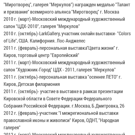
"Миротворец", галерея "Меркулов") награжден медалью "Талант
и призвание" всемирного альянса "Миротворец" г. Москва
2010 г. (март)-Московский международный художественный
салон "ЦДХ-2010", галерея "Меркулов"
2010 г. (октябрь)-LarkGallery, участник онлайн выставки- "Colors
of Life", США. Калифорния. Лос-Анджелес
2011 г. (февраль)-персональная выставка"Цвета жизни" г.
Киров, торговый центр "Европейский"
2011 г. (март)-Московский международный художественный
салон "Художник-Город" ЦДХ - 2011, галерея "Меркулов"
2011 г. (октябрь)-персональная выставка "осеннее ЛЕТО" г.
Киров, Детская филармония
2011 г. (октябрь)- участие в выставке в рамках презентации
Кировской области в Совете Федерации Федерального
Собрания Российской Федерации. г.Москва, Б.Дмитровка, 26
2012 г. (февраль)-участник "I межрегиональной выставки
православной иконы и живописи" Киров, ОДНТ, "Народная
галерея"
2012 г. (март)-Московский международный художественный