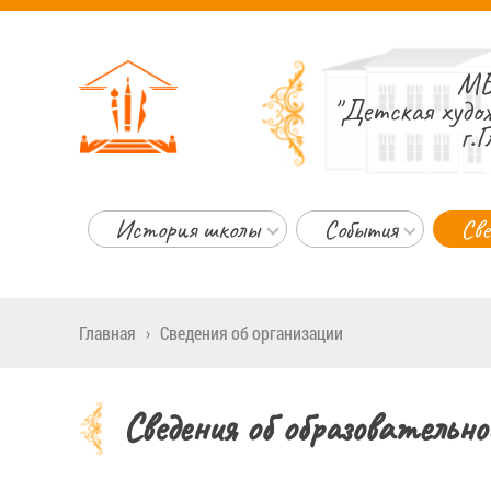
МБ
"Детская худо
г.Г
История школы
События
Све
Главная
›
Сведения об организации
Сведения об образовательно