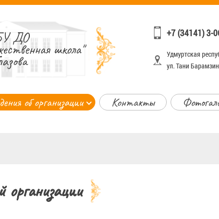
+7 (34141) 3-0
У ДО
жественная школа"
Удмуртская респуб
лазова
ул. Тани Барамзино
дения об организации
Контакты
Фотогал
й организации