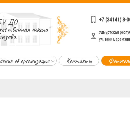
+7 (34141) 3-0
У ДО
жественная школа"
Удмуртская респуб
лазова
ул. Тани Барамзино
дения об организации
Контакты
Фотогал