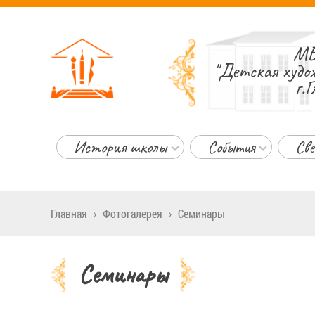
МБ
"Детская худо
г.Г
История школы
События
Све
Главная
›
Фотогалерея
›
Семинары
Семинары