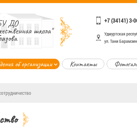
+7 (34141) 3-0
У ДО
жественная школа"
Удмуртская респуб
лазова
ул. Тани Барамзино
дения об организации
Контакты
Фотогал
сотрудничество
ство