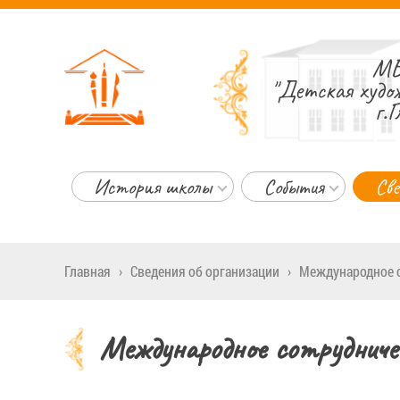
МБ
"Детская худо
г.Г
История школы
События
Све
Главная
›
Сведения об организации
›
Международное 
Международное сотрудниче