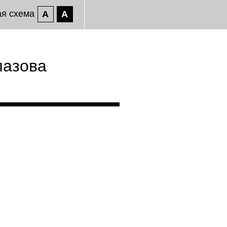
ая схема
A
A
лазова