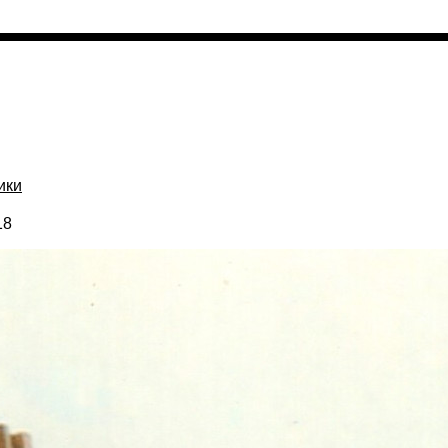
ики
18