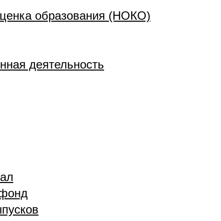
ценка образования (НОКО)
нная деятельность
зал
 фонд
ыпусков