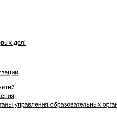
брых дел!
изации
нятий
дения
рганы управления образовательных орга