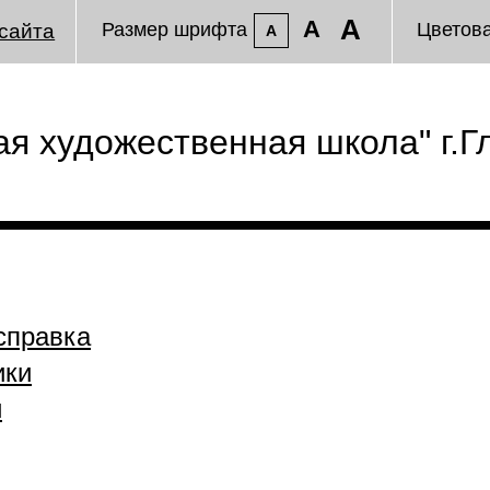
A
A
Размер шрифта
Цветов
сайта
A
я художественная школа" г.Г
справка
ики
и