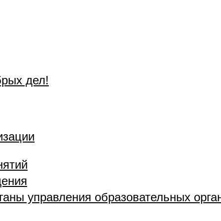
брых дел!
изации
нятий
дения
рганы управления образовательных орга