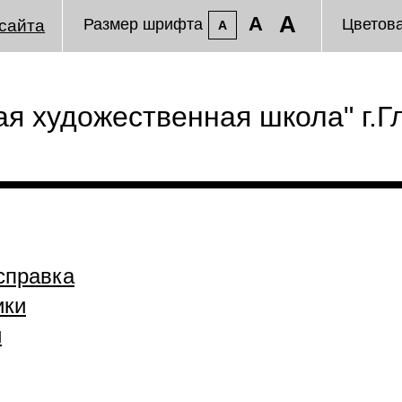
A
A
Размер шрифта
Цветов
сайта
A
я художественная школа" г.Г
справка
ики
и