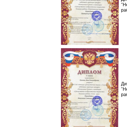
"Н
ра
Ди
"Н
ра