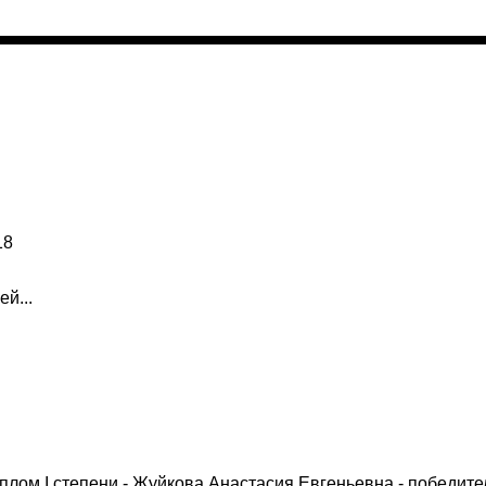
18
й...
плом I степени - Жуйкова Анастасия Евгеньевна - победите