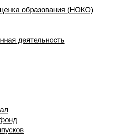
ценка образования (НОКО)
нная деятельность
зал
 фонд
ыпусков