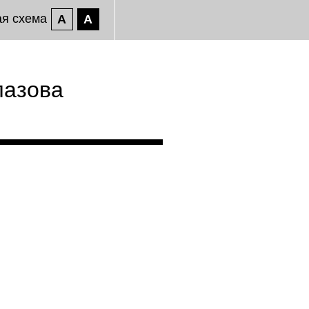
ая схема
A
A
лазова