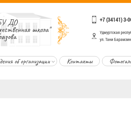
+7 (34141) 3-0
У ДО
жественная школа"
Удмуртская респуб
лазова
ул. Тани Барамзино
дения об организации
Контакты
Фотогал