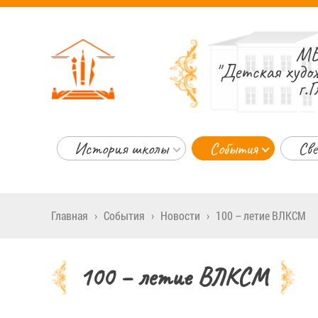
МБ
"Детская худо
г.Г
История школы
События
Све
Главная
›
События
›
Новости
›
100 – летие ВЛКСМ
100 – летие ВЛКСМ