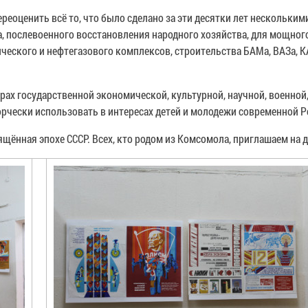
ереоценить всё то, что было сделано за эти десятки лет нескольк
, послевоенного восстановления народного хозяйства, для мощного 
ческого и нефтегазового комплексов, строительства БАМа, ВАЗа, К
ах государственной экономической, культурной, научной, военной
орчески использовать в интересах детей и молодежи современной Р
щённая эпохе СССР. Всех, кто родом из Комсомола, приглашаем на 