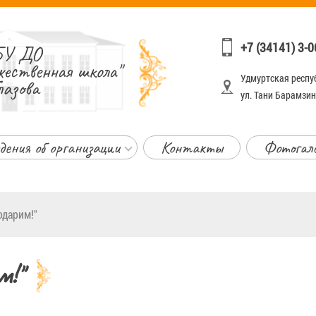
+7 (34141) 3-0
У ДО
жественная школа"
Удмуртская респуб
лазова
ул. Тани Барамзино
дения об организации
Контакты
Фотогал
одарим!"
м!"