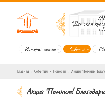
МБ
"Детская худо
г.Г
История школы
События
Све
Главная
›
События
›
Новости
›
Акция "Помним! Благ
Акция "Помним! Благодари