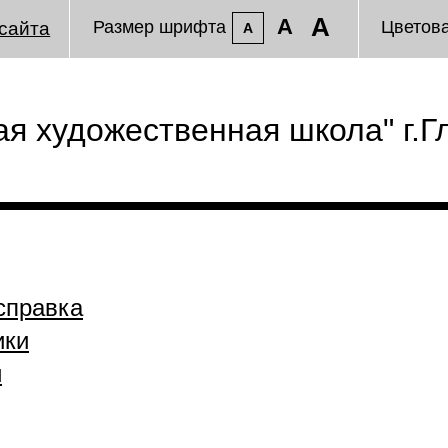
A
A
Размер шрифта
Цветов
сайта
A
я художественная школа" г.Г
справка
ики
и