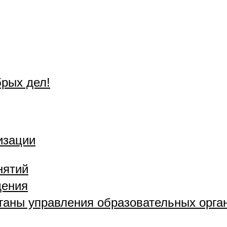
брых дел!
изации
нятий
дения
рганы управления образовательных орга