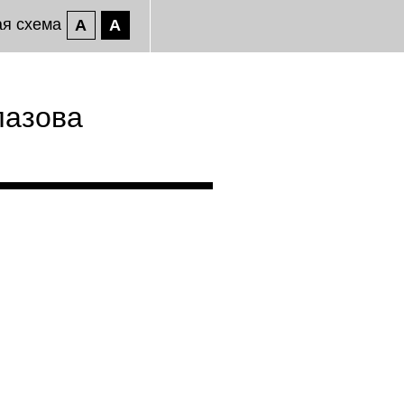
ая схема
A
A
лазова