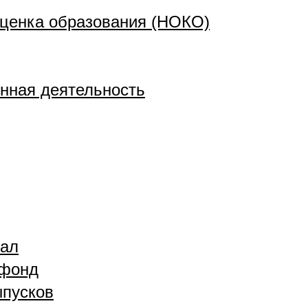
ценка образования (НОКО)
нная деятельность
зал
 фонд
ыпусков