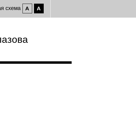
ая схема
A
A
лазова