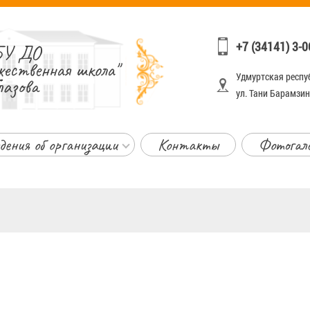
+7 (34141) 3-0
У ДО
жественная школа"
Удмуртская респуб
лазова
ул. Тани Барамзино
дения об организации
Контакты
Фотогал