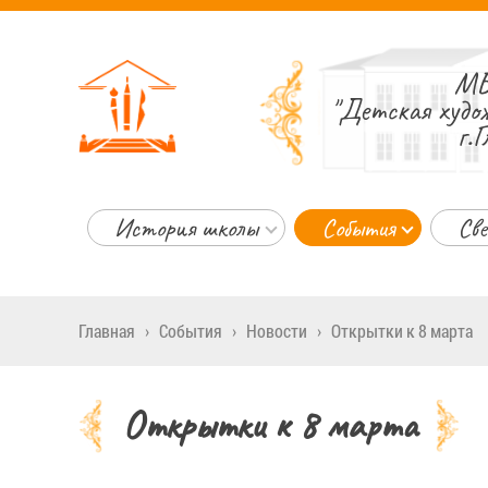
МБ
"Детская худо
г.Г
История школы
События
Све
Главная
›
События
›
Новости
›
Открытки к 8 марта
Открытки к 8 марта