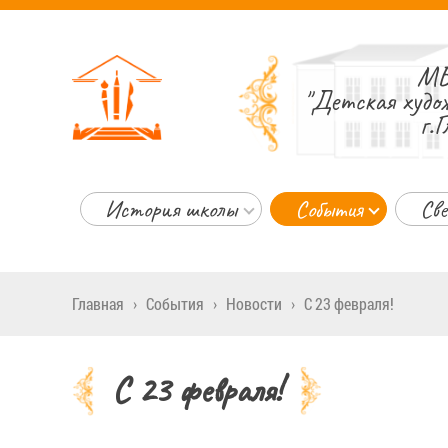
МБ
"Детская худо
г.Г
История школы
События
Све
Главная
›
События
›
Новости
›
С 23 февраля!
С 23 февраля!