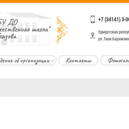
+7 (34141) 3-0
У ДО
жественная школа"
Удмуртская респуб
лазова
ул. Тани Барамзино
дения об организации
Контакты
Фотогал