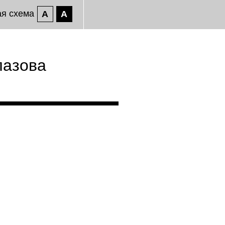
ая схема
A
A
лазова