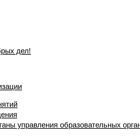
брых дел!
изации
нятий
дения
рганы управления образовательных орга