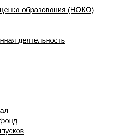
ценка образования (НОКО)
нная деятельность
зал
 фонд
ыпусков