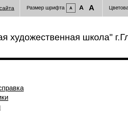
A
A
Размер шрифта
Цветов
сайта
A
я художественная школа" г.Г
справка
ики
и