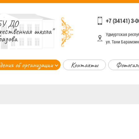
+7 (34141) 3-0
У ДО
жественная школа"
Удмуртская респуб
лазова
ул. Тани Барамзино
дения об организации
Контакты
Фотогал