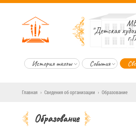
МБ
"Детская худо
г.Г
История школы
События
Све
Главная
›
Сведения об организации
›
Образование
Образование