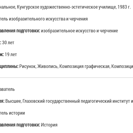
альное, Кунгурское художественно-эстетическое училище, 1983 г.
тель изобразительного искусства и черчения
авления подготовки:
изобразительное искусство и черчение
:
30 лет
аж:
19 лет
сциплины:
Рисунок, Живопись, Композиция графическая, Композици
аватель
ия:
Высшее, Глазовский государственный педагогический институт им
тель истории
авления подготовки:
История