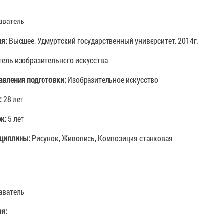
аватель
ия:
Высшее, Удмуртский государственный университет, 2014г.
тель изобразительного искусства
авления подготовки:
Изобразительное искусство
:
28 лет
аж:
5 лет
циплины:
Рисунок, Живопись, Композиция станковая
аватель
ия: