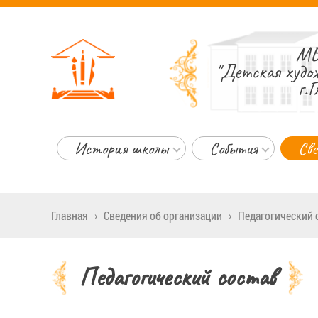
МБ
"Детская худо
г.Г
История школы
События
Све
Главная
›
Сведения об организации
›
Педагогический 
Педагогический состав