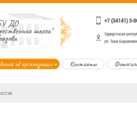
+7 (34141) 3-0
У ДО
жественная школа"
Удмуртская респуб
лазова
ул. Тани Барамзино
дения об организации
Контакты
Фотогал
состав