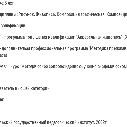
аж:
5 лет
сциплины:
Рисунок, Живопись, Композиция графическая, Композици
валификации:
" - программа повышения квалификации "Акварельная живопись" (3
 - дополнительая профессиональная программа "Методика преподава
аса)
РАХ" - курс "Методическое сопровождение обучения академическому 
аватель высшей категории
ия:
ьский государственный педагогический институт, 2002г.