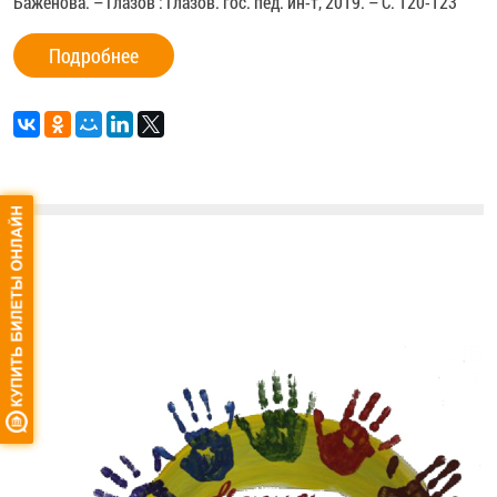
Баженова. – Глазов : Глазов. гос. пед. ин-т, 2019. – С. 120-123
Подробнее