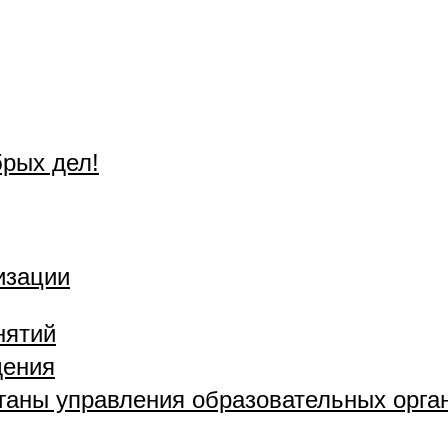
брых дел!
изации
нятий
дения
рганы управления образовательных орга