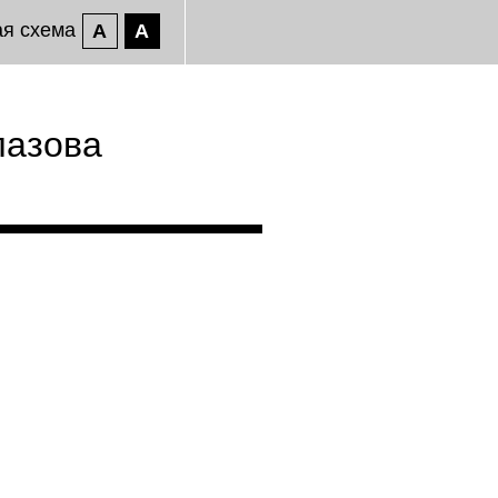
ая схема
A
A
лазова