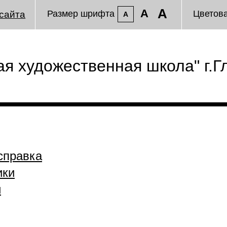
A
A
Размер шрифта
Цветов
сайта
A
я художественная школа" г.Г
справка
ики
и