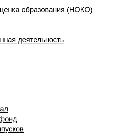
ценка образования (НОКО)
нная деятельность
зал
 фонд
ыпусков