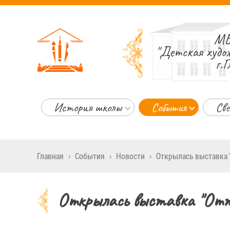
МБ
"Детская худо
г.Г
История школы
События
Све
Главная
›
События
›
Новости
›
Открылась выставка 
Открылась выставка "Отт