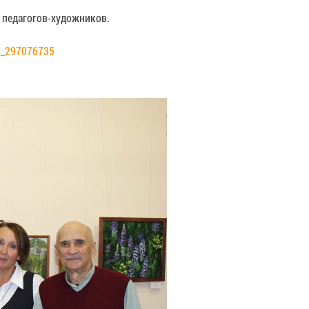
 педагогов-художников.
0_297076735