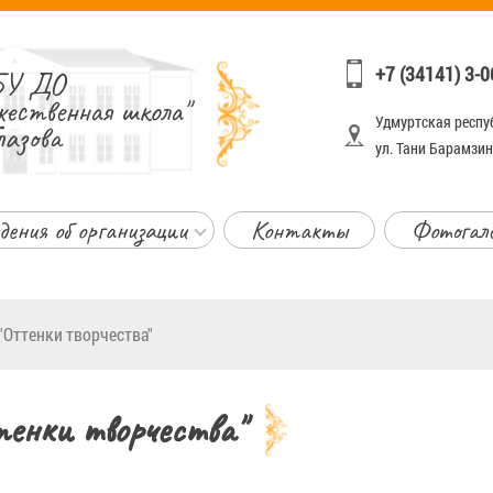
+7 (34141) 3-0
У ДО
жественная школа"
Удмуртская респуб
лазова
ул. Тани Барамзино
дения об организации
Контакты
Фотогал
"Оттенки творчества"
енки творчества"