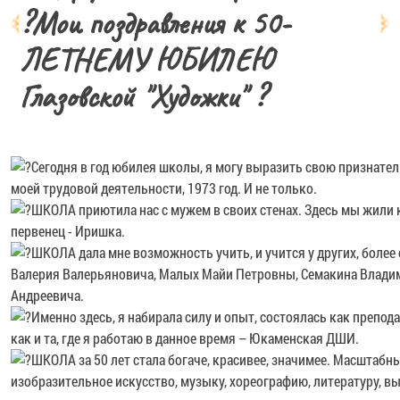
?Мои поздравления к 50-
ЛЕТНЕМУ ЮБИЛЕЮ
Глазовской "Художки" ?
Сегодня в год юбилея школы, я могу выразить свою признатель
моей трудовой деятельности, 1973 год. И не только.
ШКОЛА приютила нас с мужем в своих стенах. Здесь мы жили к
первенец - Иришка.
ШКОЛА дала мне возможность учить, и учится у других, боле
Валерия Валерьяновича, Малых Майи Петровны, Семакина Влади
Андреевича.
Именно здесь, я набирала силу и опыт, состоялась как препод
как и та, где я работаю в данное время – Юкаменская ДШИ.
ШКОЛА за 50 лет стала богаче, красивее, значимее. Масштабн
изобразительное искусство, музыку, хореографию, литературу, в