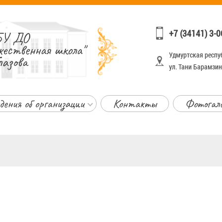
+7 (34141) 3-0
У ДО
жественная школа"
Удмуртская респуб
лазова
ул. Тани Барамзино
дения об организации
Контакты
Фотогал