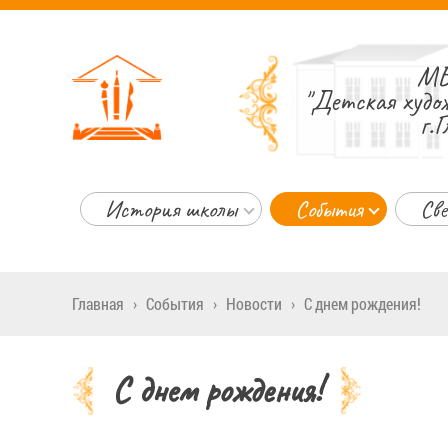
МБ
"Детская худо
г.Г
История школы
События
Све
Главная
›
События
›
Новости
›
С днем рождения!
С днем рождения!