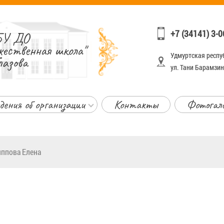
+7 (34141) 3-0
У ДО
жественная школа"
Удмуртская респуб
лазова
ул. Тани Барамзино
дения об организации
Контакты
Фотогал
ппова Елена