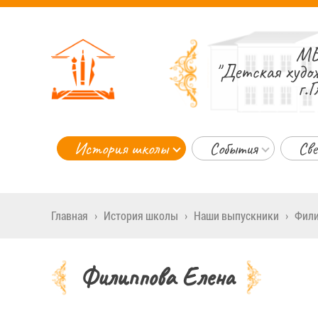
МБ
"Детская худо
г.Г
История школы
События
Све
Главная
›
История школы
›
Наши выпускники
›
Фили
Филиппова Елена